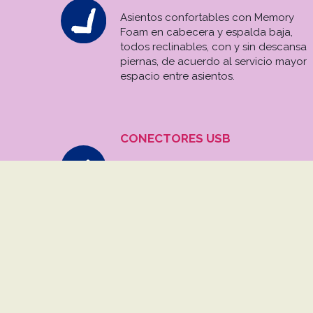
Asientos confortables con Memory
Foam en cabecera y espalda baja,
todos reclinables, con y sin descansa
piernas, de acuerdo al servicio mayor
espacio entre asientos.
CONECTORES USB
Todas nuestras unidades cuentan con
conectores USB a un costado del
asiento, sabemos la importancia de
mantenerse conectados con tus seres
queridos, por ello tus dispositivos
móviles jamás se quedaran sin batería.