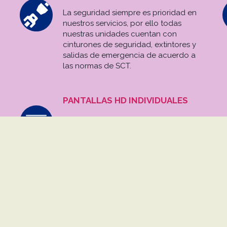
La seguridad siempre es prioridad en
nuestros servicios, por ello todas
nuestras unidades cuentan con
cinturones de seguridad, extintores y
salidas de emergencia de acuerdo a
las normas de SCT.
PANTALLAS HD INDIVIDUALES
La diversión y el entretenimiento es
parte de tu viaje, nuestras unidades de
lujo cuentan con pantallas de alta
definición individuales de 12 pulgadas,
para que disfrutes de películas o
juegos para que tu viaje sea más
ameno.